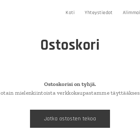
Koti
Yhteystiedot
Alimmai
Ostoskori
Ostoskorisi on tyhjä.
 jotain mielenkiintoista verkkokaupastamme täyttääksesi
Jatka ostosten tekoa